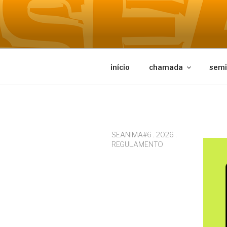
Pular
para
SEANIMA.
o
Seminário Brasileiro de Estu
conteúdo
início
chamada
semi
SEANIMA#6 . 2026 .
REGULAMENTO