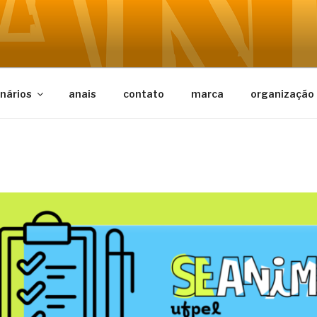
ORG
dos em Animação
nários
anais
contato
marca
organização