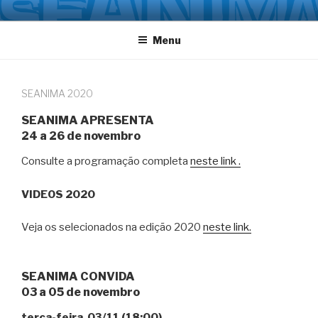
Pular
SEANIMA.ORG
Seminário Brasileiro de Estudos em Animação
para
Menu
o
conteúdo
SEANIMA 2020
SEANIMA APRESENTA
24 a 26 de novembro
Consulte a programação completa
neste link .
VIDEOS 2020
Veja os selecionados na edição 2020
neste link.
SEANIMA CONVIDA
03 a 05 de novembro
terça-feira 03/11 (18:00)