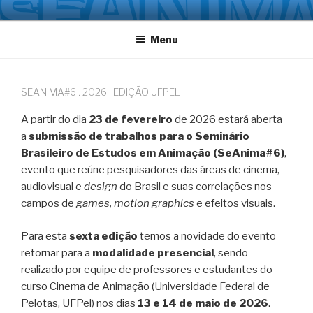
Pular
SEANIMA.ORG
Seminário Brasileiro de Estudos em Animação
para
Menu
o
conteúdo
SEANIMA#6 . 2026 . EDIÇÃO UFPEL
A partir do dia
23 de fevereiro
de 2026 estará aberta
a
submissão de trabalhos para o Seminário
Brasileiro de Estudos em Animação (SeAnima#6)
,
evento que reúne pesquisadores das áreas de cinema,
audiovisual e
design
do Brasil e suas correlações nos
campos de
games, motion graphics
e efeitos visuais.
Para esta
sexta edição
temos a novidade do evento
retornar para a
modalidade presencial
, sendo
realizado por equipe de professores e estudantes do
curso Cinema de Animação (Universidade Federal de
Pelotas, UFPel) nos dias
13 e 14 de maio de 2026
.